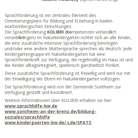
Sprachförderung ist ein zentrales Element des
Orientierungsplans für Bildung und Erziehung in baden-
württembergischen Einrichtungen.
Die Sprachförderung
KOLIBRI
(
Ko
mpetenzen verläss
li
ch
voranb
bri
ngen) im Naturkindergarten richtet sich an alle Kinder,
die eine zusätzliche intensive Sprachförderung benötigen
und/oder eine andere Muttersprache sprechen als deutsch. Jede
Kindergartengruppe im Naturkindergarten hat eine
Sprachförderkraft zur Verfügung, die regelmäßig im Haus ist und
die Kinder alltagsintegriert, spielerisch ganzheitlich fördert.
Diese zusätzliche Sprachförderung ist freiwillig und wird nur mit
der Einwilligung der Eltern im Naturkindergarten vollzogen.
Die Sprachförderung wird von der Gemeinde Sontheim zur
Verfügung gestellt und koordiniert.
Weitere Informationen über KOLIBRI erhalten sie hier:
www.sprachhilfe-bw.de
www.sontheim-an-der-brenz.de/bildung-
soziales/sprachhilfe
www.kindergaerten-bw.de/,Lde/SPATZ