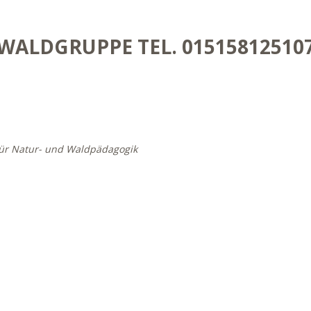
WALDGRUPPE
TEL.
01515812510
für Natur- und Waldpädagogik
r