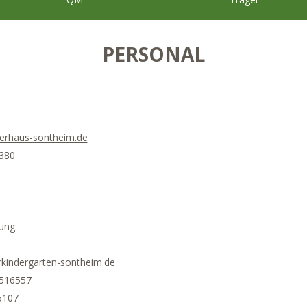
PERSONAL
erhaus-sontheim.de
6380
ung:
rkindergarten-sontheim.de
9516557
5107